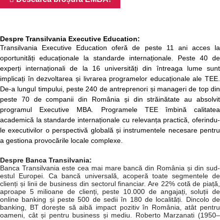
Despre Transilvania Executive Education:
Transilvania Executive Education oferă de peste 11 ani acces la
oportunități educaționale la standarde internaționale. Peste 40 de
experți internaționali de la 16 universități din întreaga lume sunt
implicați în dezvoltarea și livrarea programelor educaționale ale TEE.
De-a lungul timpului, peste 240 de antreprenori și manageri de top din
peste 70 de companii din România și din străinătate au absolvit
programul Executive MBA. Programele TEE îmbină calitatea
academică la standarde internaționale cu relevanța practică, oferindu-
le executivilor o perspectivă globală și instrumentele necesare pentru
a gestiona provocările locale complexe.
Despre Banca Transilvania:
Banca Transilvania este cea mai mare bancă din România și din sud-
estul Europei. Ca bancă universală, acoperă toate segmentele de
clienți și linii de business din sectorul financiar. Are 22% cotă de piață,
aproape 5 milioane de clienți, peste 10.000 de angajați, soluții de
online banking și peste 500 de sedii în 180 de localități. Dincolo de
banking, BT dorește să aibă impact pozitiv în România, atât pentru
oameni, cât și pentru business și mediu. Roberto Marzanati (1950–