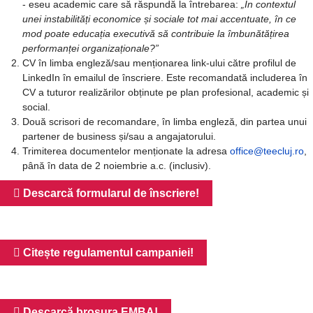
- eseu academic care să răspundă la întrebarea:
„În contextul
unei instabilități economice și sociale tot mai accentuate, în ce
mod poate educația executivă să contribuie la îmbunătățirea
performanței organizaționale?”
CV în limba engleză/sau menționarea link-ului către profilul de
LinkedIn în emailul de înscriere. Este recomandată includerea în
CV a tuturor realizărilor obținute pe plan profesional, academic și
social.
Două scrisori de recomandare, în limba engleză, din partea unui
partener de business și/sau a angajatorului.
Trimiterea documentelor menționate la adresa
office@teecluj.ro
,
până în data de 2 noiembrie a.c. (inclusiv).
Descarcă formularul de înscriere!
Citește regulamentul campaniei!
Descarcă broșura EMBA!