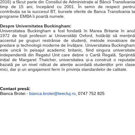
2016) a făcut parte din Consiliul de Administrație al Băncii Transilvania
timp de 15 ani, începând cu 2001. În semn de respect pentru
contribuția sa la succesul BT, bursele oferite de Banca Transilvania la
programe EMBA îi poartă numele.
Despre Universitatea Buckingham:
Universitatea Buckingham a fost fondată în Marea Britanie în anul
1972 de foști profesori ai Universității Oxford, hotărâți să mențină
accentul pe grupuri restrânse de studenți, metode inovatoare de
predare și technologii moderne de învățare. Universitatea Buckingham
este unică în peisajul academic britanic, fiind singura universitate
independentă din Regatul Unit care deține o Cartă Regală. Sprijinită
inițial de Margaret Thatcher, universitatea și-a construit o reputație
bazată pe un nivel ridicat de atenție acordată studenților prin clase
mici, dar și un angajament ferm în privința standardelor de calitate.
Contact presă:
Bianca Brotei -
bianca.brotei@teecluj.ro
, 0747 752 825