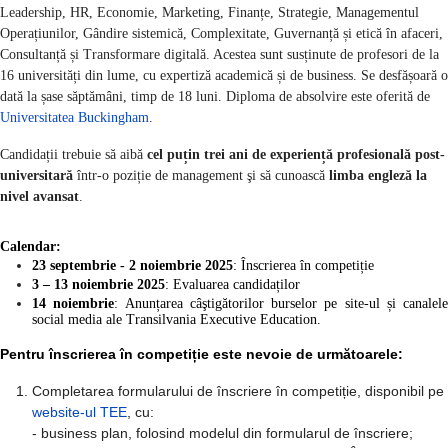
Leadership, HR, Economie, Marketing, Finanțe, Strategie, Managementul
Operațiunilor, Gândire sistemică, Complexitate, Guvernanță și etică în afaceri,
Consultanță și Transformare digitală. Acestea sunt susținute de profesori de la
16 universități din lume, cu expertiză academică și de business. Se desfășoară o
dată la șase săptămâni, timp de 18 luni. Diploma de absolvire este oferită de
Universitatea Buckingham
.
Candidații trebuie să aibă
cel puțin trei ani de experiență profesională post-
universitară
într-o poziție de management şi să cunoască
limba engleză la
nivel avansat
.
Calendar:
23 septembrie - 2 noiembrie 2025
: Înscrierea în competiție
3 – 13 noiembrie 2025
: Evaluarea candidaților
14 noiembrie
: Anunțarea câştigătorilor burselor pe
site-ul
și canalele
social media ale Transilvania Executive Education.
Pentru înscrierea în competiție este nevoie de următoarele:
Completarea formularului de înscriere în competiție, disponibil pe
website-ul TEE
, cu:
- business plan, folosind modelul din formularul de înscriere;